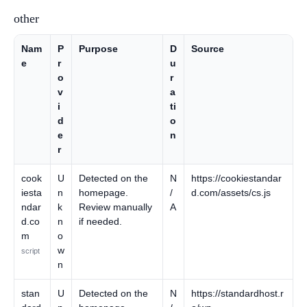
other
Nam
P
Purpose
D
Source
e
r
u
o
r
v
a
i
ti
d
o
e
n
r
cook
U
Detected on the
N
https://cookiestandar
iesta
n
homepage.
/
d.com/assets/cs.js
ndar
k
Review manually
A
d.co
n
if needed.
m
o
w
script
n
stan
U
Detected on the
N
https://standardhost.r