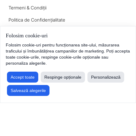
Termeni & Condiții
Politica de Confidențialitate
Politica de Cookies
Folosim cookie-uri
ANPC
Folosim cookie-uri pentru funcționarea site-ului, măsurarea
traficului și îmbunătățirea campaniilor de marketing. Poți accepta
toate cookie-urile, respinge cookie-urile opționale sau
personaliza alegerile.
Informații utile
Accept toate
Respinge opționale
Personalizează
Intrebări Frecvente
Salvează alegerile
Contact
Despre noi
Infrastructură