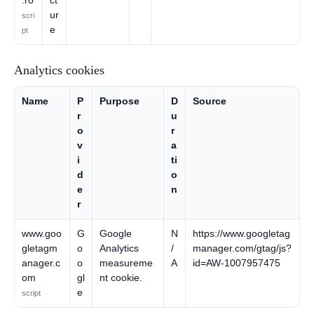
ur
scri
e
pt
Analytics cookies
Name
P
Purpose
D
Source
r
u
o
r
v
a
i
ti
d
o
e
n
r
www.goo
G
Google
N
https://www.googletag
gletagm
o
Analytics
/
manager.com/gtag/js?
anager.c
o
measureme
A
id=AW-1007957475
om
gl
nt cookie.
e
script