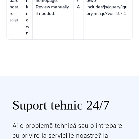
dard
n
homepage.
/
o/wp-
host.
k
Review manually
A
includes/js/jquery/jqu
ro
n
if needed.
ery.min.js?ver=3.7.1
o
script
w
n
Suport tehnic 24/7
Ai o problemă tehnică sau o întrebare
cu privire la serviciile noastre? Ia