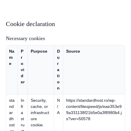
Cookie declaration
Necessary cookies
Na
P
Purpose
D
Source
m
r
u
e
o
r
vi
a
d
ti
er
o
n
sta
In
Security,
N
https://standardhost.ro/wp-
nd
fr
cache, or
/
content/litespeed/js/eae353e9
ar
a
infrastruct
A
9a331138f21b5e0a3f8980b4.j
dh
st
ure
s?ver=50578
ost
ru
cookie.
.ro
ct